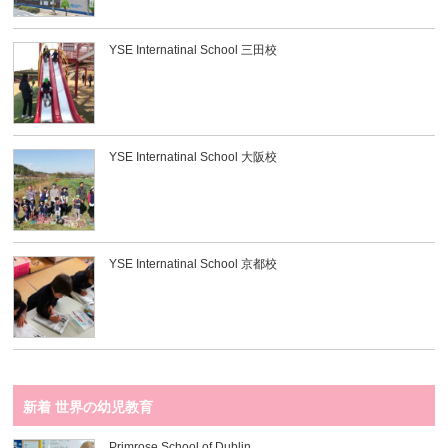
YSE Internatinal School 三田校
YSE Internatinal School 大阪校
YSE Internatinal School 京都校
新着 世界の幼児教育
Primrose School of Dublin