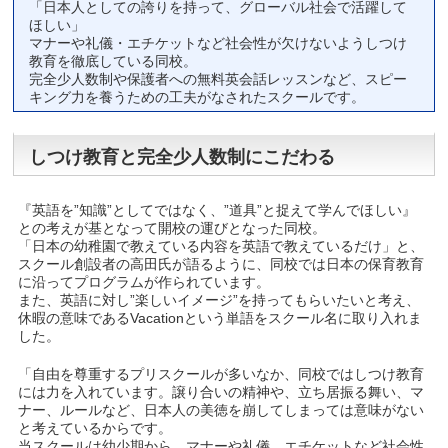
「日本人としての誇りを持って、グローバル社会で活躍して
ほしい」
マナーや礼儀・エチケットなど社会性が欠けないようしつけ
教育を徹底している同校。
完全少人数制や保護者への無料英会話レッスンなど、スピー
キング力を養うための工夫がなされたスクールです。
しつけ教育と完全少人数制にこだわる
『英語を”知識”としてではなく、”道具”と捉えて学んでほしい』
との考えが基となって開校の運びとなった同校。
「日本の幼稚園で教えている内容を英語で教えているだけ」と、
スクール創設者の高田氏が語るように、同校では日本の保育教育
に沿ってプログラムが作られています。
また、英語に対し”楽しいイメージ”を持ってもらいたいと考え、
休暇の意味であるVacationという単語をスクール名に取り入れま
した。
「自由を尊重するプリスクールが多いなか、同校ではしつけ教育
には力を入れています。譲り合いの精神や、立ち居振る舞い、マ
ナー、ルールなど、日本人の美徳を崩してしまっては意味がない
と考えているからです。
当スクールは幼少期から、マナーや礼儀、エチケットなど社会性