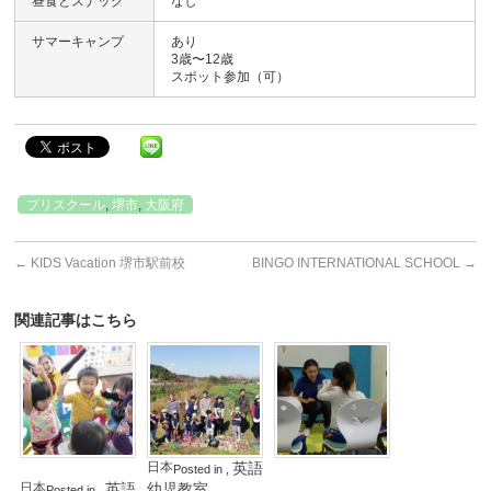
昼食とスナック
なし
サマーキャンプ
あり
3歳〜12歳
スポット参加（可）
プリスクール
,
堺市
,
大阪府
←
KIDS Vacation 堺市駅前校
BINGO INTERNATIONAL SCHOOL
→
関連記事はこちら
KIDS
YSE
ハ
Vacation
Internatinal
ピ
堺
School
オ
大
市
ス
阪
駅
イ
校
前
ン
校
日本
英語
Posted in
,
タ
日本
英語
幼児教室
Posted in
,