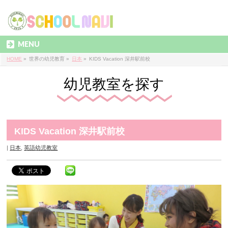
MENU
HOME
»
世界の幼児教育
»
日本
»
KIDS Vacation 深井駅前校
幼児教室を探す
KIDS Vacation 深井駅前校
日本
,
英語幼児教室