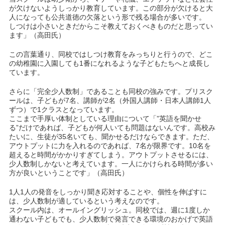
が欠けないようしっかり教育しています。この部分が欠けると大
人になっても公共道徳の欠落という形で残る場合が多いです。
しつけは小さいときだからこそ教えておくべきものだと思ってい
ます」（高田氏）
この言葉通り、同校ではしつけ教育をみっちりと行うので、どこ
の幼稚園に入園しても1番になれるような子どもたちへと成長し
ています。
さらに「完全少人数制」であることも同校の強みです。プリスク
ールは、子どもが7名、講師が2名（外国人講師・日本人講師1人
ずつ）で1クラスとなっています。
ここまで手厚い体制としている理由について「”英語を聞かせ
る”だけであれば、子どもが何人いても問題はないんです。高校み
たいに、生徒が35名いても、聞かせるだけならできます。ただ、
アウトプットに力を入れるのであれば、7名が限界です。10名を
超えると時間がかかりすぎてしまう。アウトプットさせるには、
少人数制しかないと考えています。一人にかけられる時間が多い
方が良いということです」（高田氏）
1人1人の発音をしっかり聞き応対することや、個性を伸ばすに
は、少人数制が適しているという考えなのです。
スクール内は、オールイングリッシュ。同校では、週に1度しか
通わない子どもでも、少人数制で発言できる環境のおかげで英語