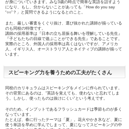
が身についていきます。みな3歳の時点で簡単な英語を話すよう
になり、もし、分からないことがあっても「How do you say
“○○”？」と質問できるようになるとのこと。
また、厳しい審査をくぐり抜け、選び抜かれた講師が揃っている
のも同校の特徴です。
講師の採用基準は『日本の立ち居振る舞いを理解している先生』
『子どもたちの目線で遊ぶことができる先生』であることです。
実際のところ、外国人の採用率は高くはないですが、アメリカ
人、イギリス人、オーストラリア人とネイティブの講師が揃って
います。
スピーキング力を養うための工夫がたくさん
同校のカリキュラムはスピーキングをメインに作られています。
その背景にあるのは、”英語を覚えても、使わないと忘れてしま
う。しかし、使ったものは抜けにくい”という考えです。
そのため、インプットであるフラッシュカードは季節ものが多く
なっています。
たとえば、春に行ったテーマは「夏」。花火やかき氷など、夏に
使う単語を早めに学んでしまって、夏になってスピーキングの中