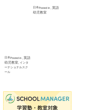
ナ
Kids
シ
日本
英語
Posted in
,
ョ
幼児教室
ナ
ル
ス
ク
ー
ル
（OWIS）
大
阪
校
日本
英語
Posted in
,
幼児教室
インタ
,
ーナショナルスク
ール