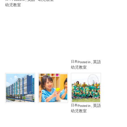
ー
幼児教室
ナ
シ
ョ
ナ
ル
プ
リ
ス
ク
ー
ル
日本
英語
Posted in
,
幼児教室
ワ
バ
KOALA
KIDS
ン
イ
International
ワ
リ
Pre-
ー
ン
school
ル
ガ
ド
ル
日本
英語
Posted in
,
イ
幼
幼児教室
ン
児
タ
園
ー
Cosmo
Global