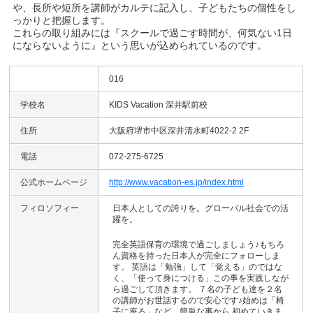
や、長所や短所を講師がカルテに記入し、子どもたちの個性をし
っかりと把握します。
これらの取り組みには『スクールで過ごす時間が、何気ない1日
にならないように』という思いが込められているのです。
016
学校名
KIDS Vacation 深井駅前校
住所
大阪府堺市中区深井清水町4022-2 2F
電話
072-275-6725
公式ホームページ
http://www.vacation-es.jp/index.html
フィロソフィー
日本人としての誇りを。グローバル社会での活
躍を。
完全英語保育の環境で過ごしましょう♪もちろ
ん資格を持った日本人が完全にフォローしま
す。 英語は「勉強」して「覚える」のではな
く、「使って身につける」この事を実践しなが
ら過ごして頂きます。 ７名の子ども達を２名
の講師がお世話するので安心です♪始めは「椅
子に座る」など、簡単な事から 初めていきま