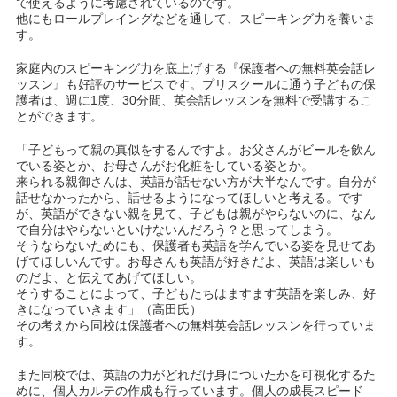
で使えるように考慮されているのです。
他にもロールプレイングなどを通して、スピーキング力を養いま
す。
家庭内のスピーキング力を底上げする『保護者への無料英会話レ
ッスン』も好評のサービスです。プリスクールに通う子どもの保
護者は、週に1度、30分間、英会話レッスンを無料で受講するこ
とができます。
「子どもって親の真似をするんですよ。お父さんがビールを飲ん
でいる姿とか、お母さんがお化粧をしている姿とか。
来られる親御さんは、英語が話せない方が大半なんです。自分が
話せなかったから、話せるようになってほしいと考える。です
が、英語ができない親を見て、子どもは親がやらないのに、なん
で自分はやらないといけないんだろう？と思ってしまう。
そうならないためにも、保護者も英語を学んでいる姿を見せてあ
げてほしいんです。お母さんも英語が好きだよ、英語は楽しいも
のだよ、と伝えてあげてほしい。
そうすることによって、子どもたちはますます英語を楽しみ、好
きになっていきます」（高田氏）
その考えから同校は保護者への無料英会話レッスンを行っていま
す。
また同校では、英語の力がどれだけ身についたかを可視化するた
めに、個人カルテの作成も行っています。個人の成長スピード