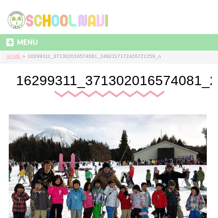
MENU
HOME
»
16299311_371302016574081_2492117172426721259_n
16299311_371302016574081_2